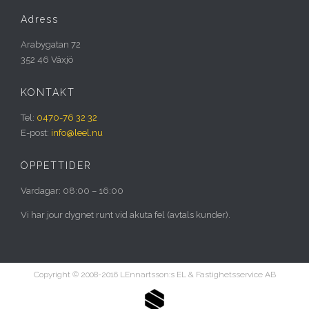
Adress
Arabygatan 72
352 46 Växjö
KONTAKT
Tel:
0470-76 32 32
E-post:
info@leel.nu
ÖPPETTIDER
Vardagar: 08:00 – 16:00
Vi har jour dygnet runt vid akuta fel (avtals kunder).
Copyright © 2008-2016 LEnnartsson:s EL & Fastighetsservice AB