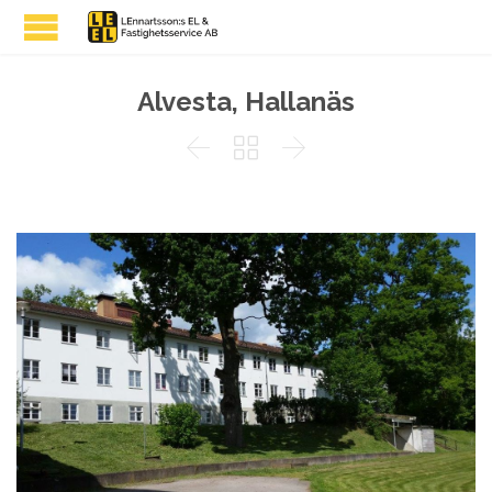
Alvesta, Hallanäs


