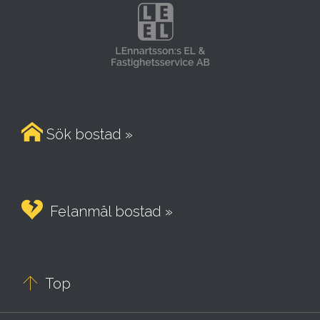

Sök bostad »

Felanmäl bostad »

Top