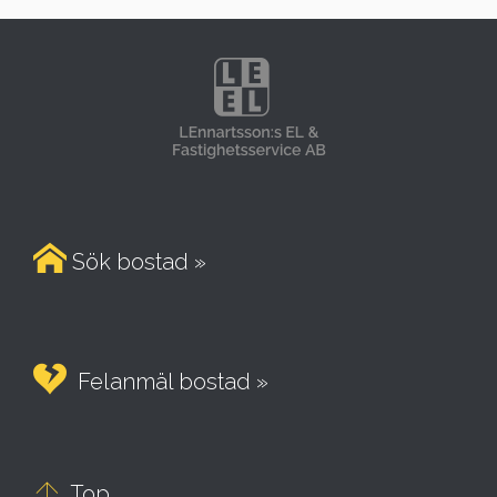

Sök bostad »

Felanmäl bostad »

Top