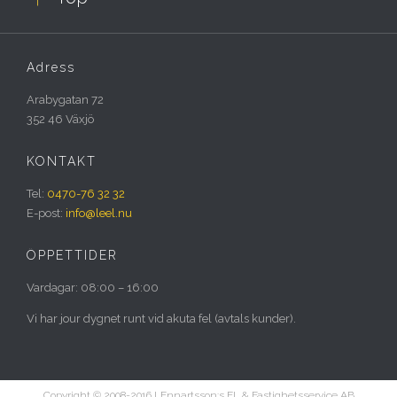
Adress
Arabygatan 72
352 46 Växjö
KONTAKT
Tel:
0470-76 32 32
E-post:
info@leel.nu
ÖPPETTIDER
Vardagar: 08:00 – 16:00
Vi har jour dygnet runt vid akuta fel (avtals kunder).
Copyright © 2008-2016 LEnnartsson:s EL & Fastighetsservice AB