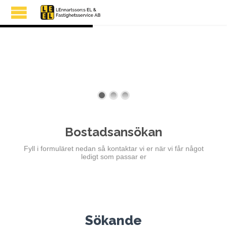
Bostadsansökan
Fyll i formuläret nedan så kontaktar vi er när vi får något
ledigt som passar er
Sökande