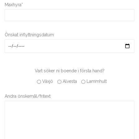
Maxhyra*
Önskat inflyttningsdatum
Vart söker ni boende i första hand?
Växjö
Alvesta
Lammhult
Andra önskemål/fritext