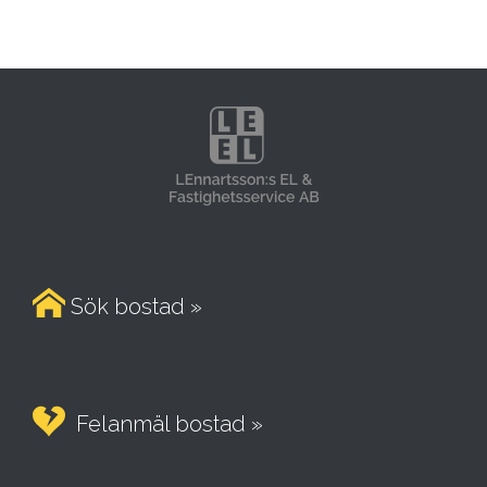

Sök bostad »

Felanmäl bostad »