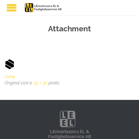
Attachment
roine
Original size is
32 × 32
pixels