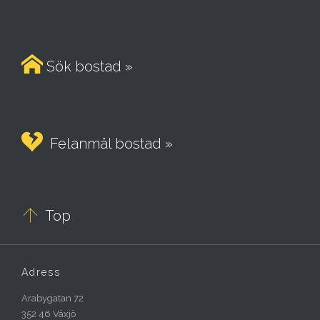

Sök bostad »

Felanmäl bostad »

Top
Adress
Arabygatan 72
352 46 Växjö