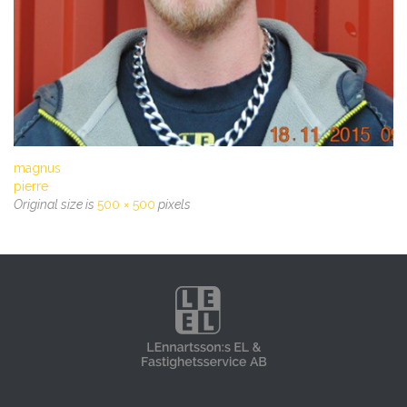
magnus
pierre
Original size is
500 × 500
pixels