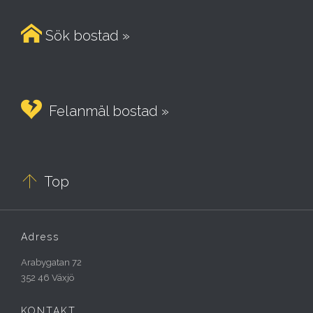

Sök bostad »

Felanmäl bostad »

Top
Adress
Arabygatan 72
352 46 Växjö
KONTAKT